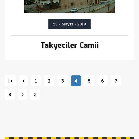
23 - Mayıs - 2019
Takyeciler Camii
|
1
2
3
4
5
6
7
8
|