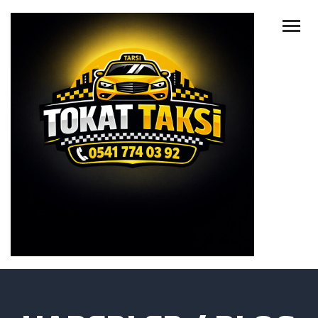
ANA SAYFA
HAKKIMIZDA
HIZMETLER
TAKSILERIMIZ
HABERLER
İLETIŞIM