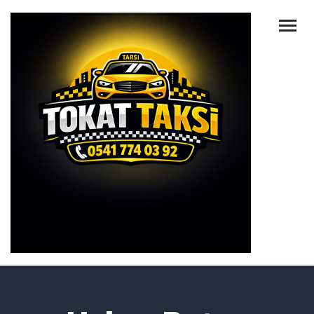
ANA SAYFA
HAKKIMIZDA
HIZMETLER
TAKSILERIMIZ
HABERLER
İLETIŞIM