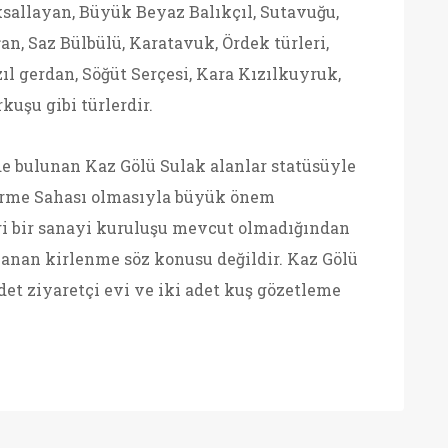
ksallayan, Büyük Beyaz Balıkçıl, Sutavuğu,
n, Saz Bülbülü, Karatavuk, Ördek türleri,
ızıl gerdan, Söğüt Serçesi, Kara Kızılkuyruk,
kuşu gibi türlerdir.
nde bulunan Kaz Gölü Sulak alanlar statüsüyle
tirme Sahası olmasıyla büyük önem
gi bir sanayi kuruluşu mevcut olmadığından
anan kirlenme söz konusu değildir. Kaz Gölü
et ziyaretçi evi ve iki adet kuş gözetleme