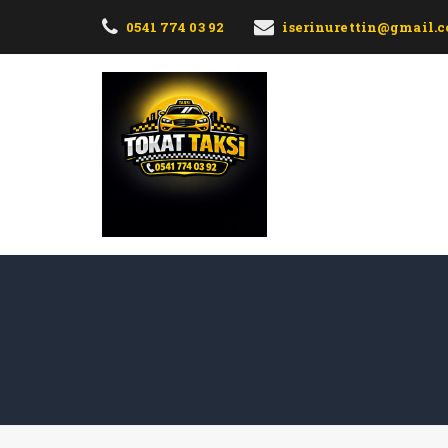
0541 774 03 92
iserinurettin@gmail.