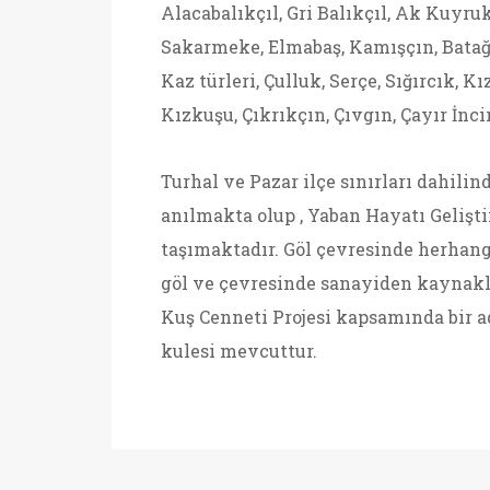
Alacabalıkçıl, Gri Balıkçıl, Ak Kuyru
Sakarmeke, Elmabaş, Kamışçın, Batağa
Kaz türleri, Çulluk, Serçe, Sığırcık, K
Kızkuşu, Çıkrıkçın, Çıvgın, Çayır İncir
Turhal ve Pazar ilçe sınırları dahili
anılmakta olup , Yaban Hayatı Geliş
taşımaktadır. Göl çevresinde herhan
göl ve çevresinde sanayiden kaynakl
Kuş Cenneti Projesi kapsamında bir ad
kulesi mevcuttur.