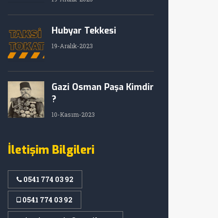
Hubyar Tekkesi
19-Aralık-2023
Gazi Osman Paşa Kimdir
?
10-Kasım-2023
İletişim Bilgileri
0541 774 03 92
0541 774 03 92