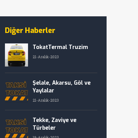
Diğer Haberler
TokatTermal Truzim
21-Aralık-2023
Şelale, Akarsu, Göl ve
Yaylalar
21-Aralık-2023
Tekke, Zaviye ve
Türbeler
19-Aralık-2023