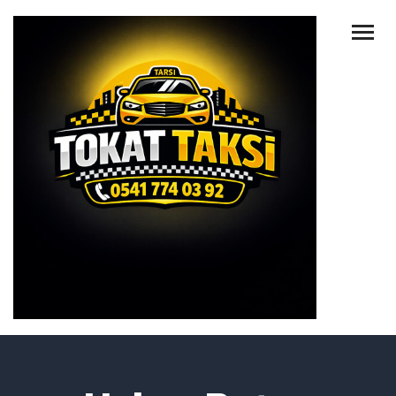
ANA SAYFA
HAKKIMIZDA
HIZMETLER
TAKSILERIMIZ
HABERLER
İLETIŞIM