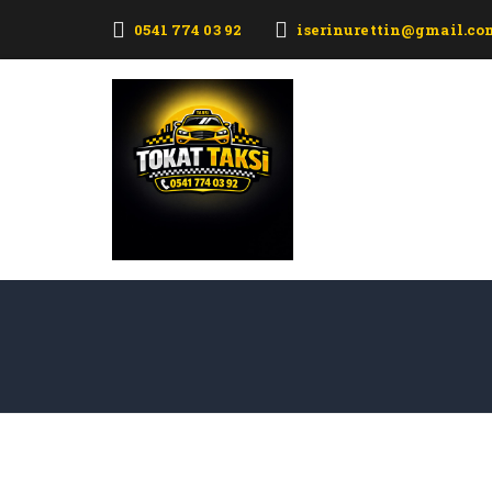
0541 774 03 92
iserinurettin@gmail.co