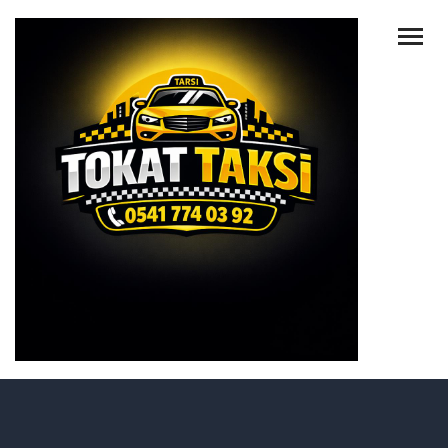
ANA SAYFA
HAKKIMIZDA
HIZMETLER
TAKSILERIMIZ
HABERLER
İLETIŞIM